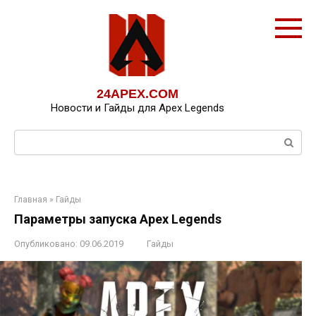
Перейти
к
контенту
24APEX.COM
Новости и Гайды для Apex Legends
Поиск:
Главная
»
Гайды
Параметры запуска Apex Legends
Опубликовано:
09.06.2019
Гайды